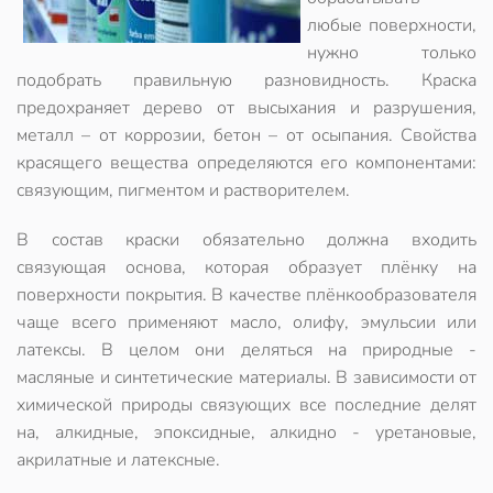
любые поверхности,
нужно только
подобрать правильную разновидность. Краска
предохраняет дерево от высыхания и разрушения,
металл – от коррозии, бетон – от осыпания. Свойства
красящего вещества определяются его компонентами:
связующим, пигментом и растворителем.
В состав краски обязательно должна входить
связующая основа, которая образует плёнку на
поверхности покрытия. В качестве плёнкообразователя
чаще всего применяют масло, олифу, эмульсии или
латексы. В целом они деляться на природные -
масляные и синтетические материалы. В зависимости от
химической природы связующих все последние делят
на, алкидные, эпоксидные, алкидно - уретановые,
акрилатные и латексные.