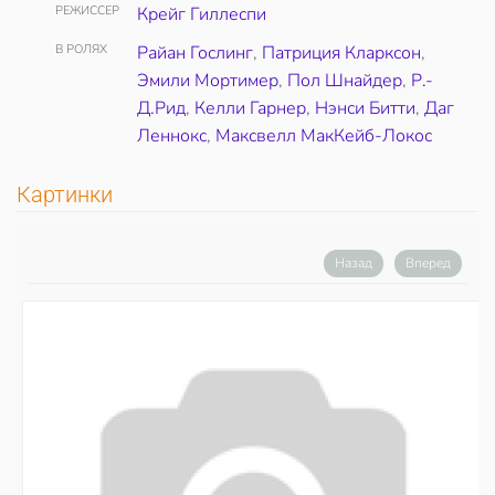
РЕЖИССЕР
Крейг Гиллеспи
В РОЛЯХ
Райан Гослинг
,
Патриция Кларксон
,
Эмили Мортимер
,
Пол Шнайдер
,
Р.-
Д.Рид
,
Келли Гарнер
,
Нэнси Битти
,
Даг
Леннокс
,
Максвелл МакКейб-Локос
Картинки
Назад
Вперед