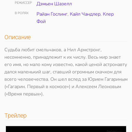
РЕЖИССЕР
Дэмьен Шазелл
В РОЛЯХ
Райан Гослинг
,
Кайл Чандлер
,
Клер
Фой
Описание
Судьба любит смельчаков, а Нил Армстронг,
несомненно, принадлежит к их числу. Весь мир знает
его имя, но мало кому известно, какой ценой астронавту
дался маленький шаг, ставший огромным скачком для
всего человечества. Он шел вслед за Юрием Гагариным
(«Гагарин. Первый в космосе») и Алексеем Леоновым
(«Время первых»).
Трейлер