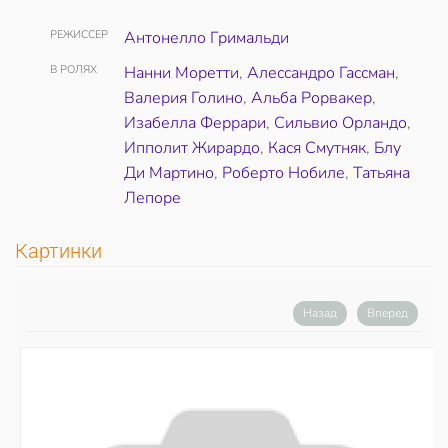
РЕЖИССЕР
Антонелло Гримальди
В РОЛЯХ
Нанни Моретти
,
Алессандро Гассман
,
Валерия Голино
,
Альба Рорвакер
,
Изабелла Феррари
,
Сильвио Орландо
,
Ипполит Жирардо
,
Кася Смутняк
,
Блу
Ди Мартино
,
Роберто Нобиле
,
Татьяна
Лепоре
Картинки
Назад
Вперед