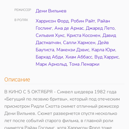
РЕЖИССЕР
Дени Вильнев
В РОЛЯХ
Харрисон Форд
,
Робин Райт
,
Райан
Гослинг
,
Ана де Армас
,
Джаред Лето
,
Сильвия Хукс
,
Криста Косонен
,
Давид
Дастмалчян
,
Салли Хармсен
,
Дейв
Баутиста
,
Макензи Дэвис
,
Карла Юри
,
Бархад Абди
,
Хиам Аббасс
,
Вуд Харрис
,
Марк Арнольд
,
Тома Лемарки
Описание
В КИНО С 5 ОКТЯБРЯ - Сиквел шедевра 1982 года
«Бегущий по лезвию бритвы», который под отеческим
присмотром Ридли Скотта снимет отличный режиссер
Дени Вильнев. Сюжет развернется спустя несколько
лет после событий старого фильма, в главной роли
снимется Райан Гослинг, хотя Харрисон Форд тоже