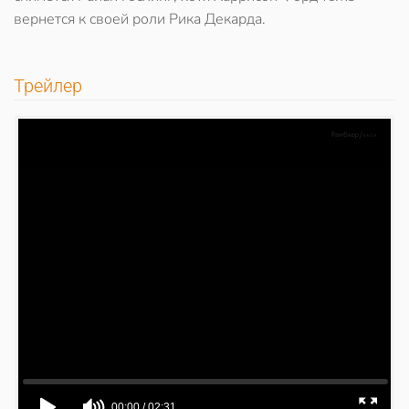
вернется к своей роли Рика Декарда.
Трейлер