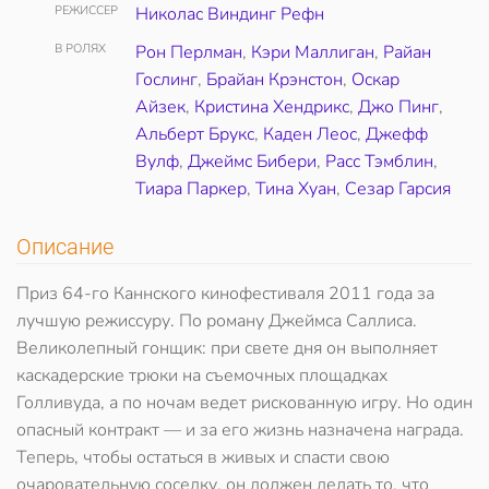
РЕЖИССЕР
Николас Виндинг Рефн
В РОЛЯХ
Рон Перлман
,
Кэри Маллиган
,
Райан
Гослинг
,
Брайан Крэнстон
,
Оскар
Айзек
,
Кристина Хендрикс
,
Джо Пинг
,
Альберт Брукс
,
Каден Леос
,
Джефф
Вулф
,
Джеймс Бибери
,
Расс Тэмблин
,
Тиара Паркер
,
Тина Хуан
,
Сезар Гарсия
Описание
Приз 64-го Каннского кинофестиваля 2011 года за
лучшую режиссуру. По роману Джеймса Саллиса.
Великолепный гонщик: при свете дня он выполняет
каскадерские трюки на съемочных площадках
Голливуда, а по ночам ведет рискованную игру. Но один
опасный контракт — и за его жизнь назначена награда.
Теперь, чтобы остаться в живых и спасти свою
очаровательную соседку, он должен делать то, что