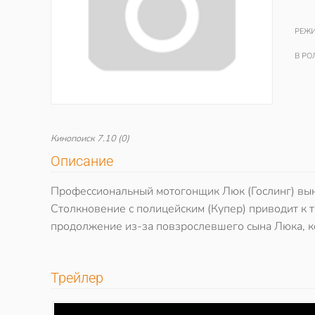
РЕЖИ
В РО
Кинопоиск
7.10
(0)
Описание
Профессиональный мотогонщик Люк (Гослинг) вын
Столкновение с полицейским (Купер) приводит к т
продолжение из-за повзрослевшего сына Люка, кот
Трейлер