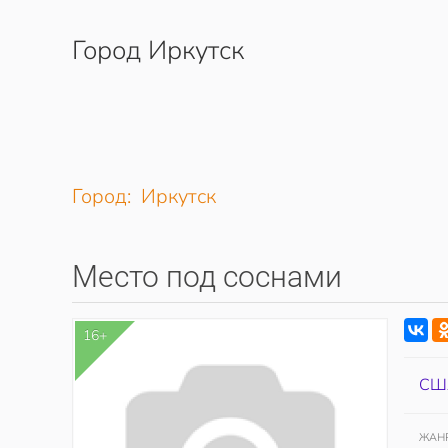
Город Иркутск
Перейти к содержимому
Город: Иркутск
Место под соснами
16+
СШ
ЖАН