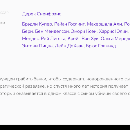
ССЕР
Дерек Сиенфрэнс
ЛЯХ
Брэдли Купер
,
Райан Гослинг
,
Махершала Али
,
Ро
Берн
,
Бен Менделсон
,
Эмори Коэн
,
Харрис Юлин
Мендес
,
Рей Лиотта
,
Крейг Ван Хук
,
Ольга Меред
Энтони Пицца
,
Дейн ДеХаан
,
Брюс Гринвуд
ужден грабить банки, чтобы содержать новорожденного сы
рагической развязке, но спустя много лет история получает
орый оказывается в одном классе с сыном убийцы своего от