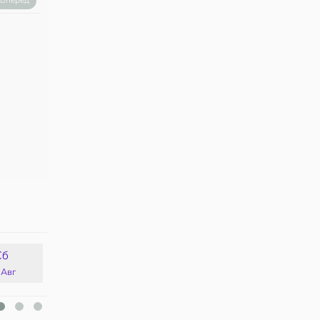
Вперед
Сб
Вс
Пн
Вт
 Авг
16 Авг
17 Авг
18 Авг