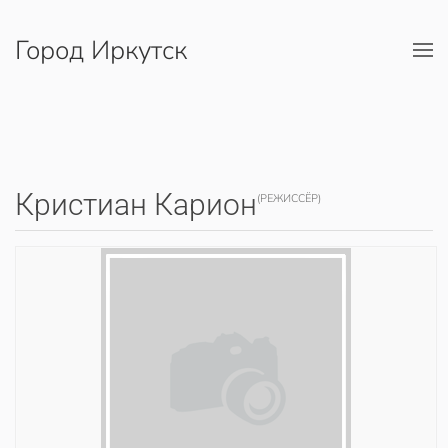
Город Иркутск
Перейти к содержимому
Кристиан Карион
(РЕЖИССЁР)