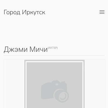
Город Иркутск
Перейти к содержимому
Джэми Мичи
(АКТЕР)