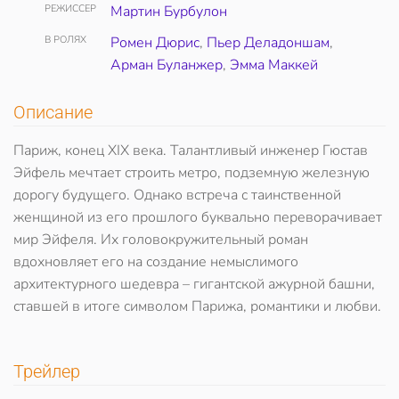
РЕЖИССЕР
Мартин Бурбулон
В РОЛЯХ
Ромен Дюрис
,
Пьер Деладоншам
,
Арман Буланжер
,
Эмма Маккей
Описание
Париж, конец XIX века. Талантливый инженер Гюстав
Эйфель мечтает строить метро, подземную железную
дорогу будущего. Однако встреча с таинственной
женщиной из его прошлого буквально переворачивает
мир Эйфеля. Их головокружительный роман
вдохновляет его на создание немыслимого
архитектурного шедевра – гигантской ажурной башни,
ставшей в итоге символом Парижа, романтики и любви.
Трейлер