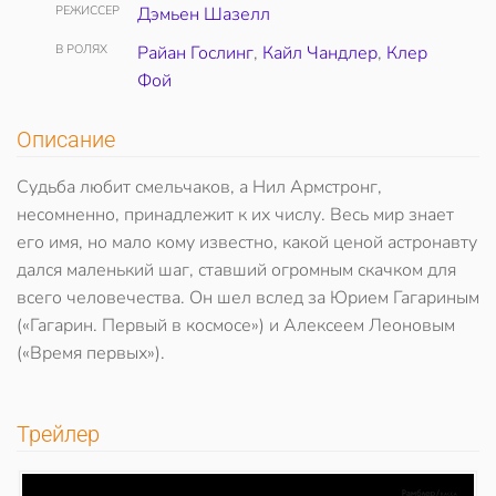
РЕЖИССЕР
Дэмьен Шазелл
В РОЛЯХ
Райан Гослинг
,
Кайл Чандлер
,
Клер
Фой
Описание
Судьба любит смельчаков, а Нил Армстронг,
несомненно, принадлежит к их числу. Весь мир знает
его имя, но мало кому известно, какой ценой астронавту
дался маленький шаг, ставший огромным скачком для
всего человечества. Он шел вслед за Юрием Гагариным
(«Гагарин. Первый в космосе») и Алексеем Леоновым
(«Время первых»).
Трейлер