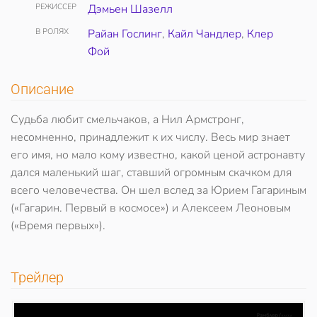
РЕЖИССЕР
Дэмьен Шазелл
В РОЛЯХ
Райан Гослинг
,
Кайл Чандлер
,
Клер
Фой
Описание
Судьба любит смельчаков, а Нил Армстронг,
несомненно, принадлежит к их числу. Весь мир знает
его имя, но мало кому известно, какой ценой астронавту
дался маленький шаг, ставший огромным скачком для
всего человечества. Он шел вслед за Юрием Гагариным
(«Гагарин. Первый в космосе») и Алексеем Леоновым
(«Время первых»).
Трейлер