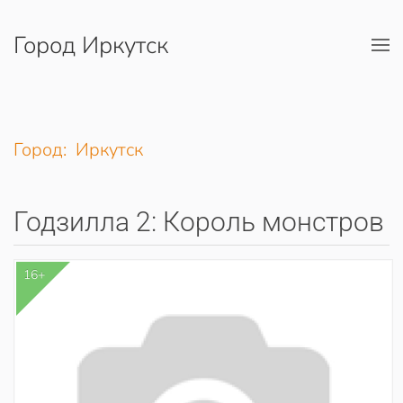
Город Иркутск
Перейти к содержимому
Город: Иркутск
Годзилла 2: Король монстров
16+