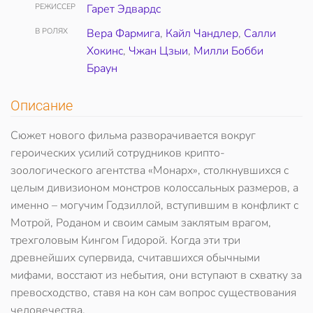
РЕЖИССЕР
Гарет Эдвардс
В РОЛЯХ
Вера Фармига
,
Кайл Чандлер
,
Салли
Хокинс
,
Чжан Цзыи
,
Милли Бобби
Браун
Описание
Сюжет нового фильма разворачивается вокруг
героических усилий сотрудников крипто-
зоологического агентства «Монарх», столкнувшихся с
целым дивизионом монстров колоссальных размеров, а
именно – могучим Годзиллой, вступившим в конфликт с
Мотрой, Роданом и своим самым заклятым врагом,
трехголовым Кингом Гидорой. Когда эти три
древнейших супервида, считавшихся обычными
мифами, восстают из небытия, они вступают в схватку за
превосходство, ставя на кон сам вопрос существования
человечества.