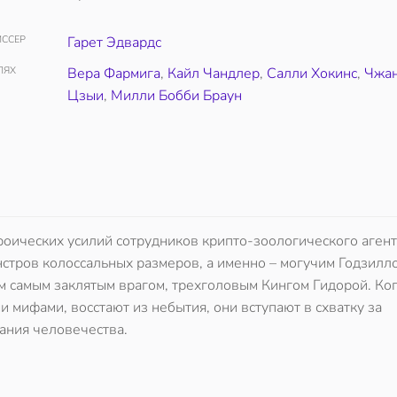
ССЕР
Гарет Эдвардс
ЛЯХ
Вера Фармига
,
Кайл Чандлер
,
Салли Хокинс
,
Чжа
Цзыи
,
Милли Бобби Браун
оических усилий сотрудников крипто-зоологического агент
стров колоссальных размеров, а именно – могучим Годзилло
м самым заклятым врагом, трехголовым Кингом Гидорой. Ког
мифами, восстают из небытия, они вступают в схватку за
вания человечества.