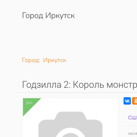
Город Иркутск
Перейти к содержимому
Город: Иркутск
Годзилла 2: Король монст
16+
СШ
ЖАН