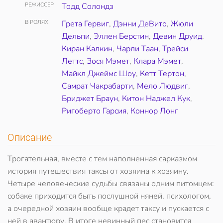
РЕЖИССЕР
Тодд Солондз
В РОЛЯХ
Грета Гервиг
,
Дэнни ДеВито
,
Жюли
Дельпи
,
Эллен Берстин
,
Девин Друид
,
Киран Калкин
,
Чарли Таан
,
Трейси
Леттс
,
Зося Мэмет
,
Клара Мэмет
,
Майкл Джеймс Шоу
,
Кетт Тертон
,
Самрат Чакрабарти
,
Мело Людвиг
,
Бриджет Браун
,
Китон Наджел Кук
,
Ригоберто Гарсия
,
Коннор Лонг
Описание
Трогательная, вместе с тем наполненная сарказмом
история путешествия таксы от хозяина к хозяину.
Четыре человеческие судьбы связаны одним питомцем:
собаке приходится быть послушной няней, психологом,
а очередной хозяин вообще крадет таксу и пускается с
ней в авантюру. В итоге невинный пес становится