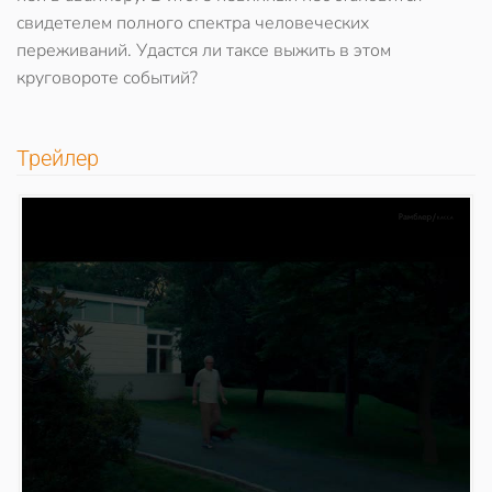
свидетелем полного спектра человеческих
переживаний. Удастся ли таксе выжить в этом
круговороте событий?
Трейлер