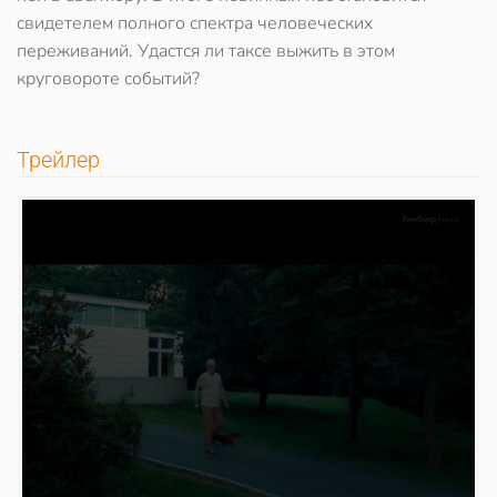
свидетелем полного спектра человеческих
переживаний. Удастся ли таксе выжить в этом
круговороте событий?
Трейлер