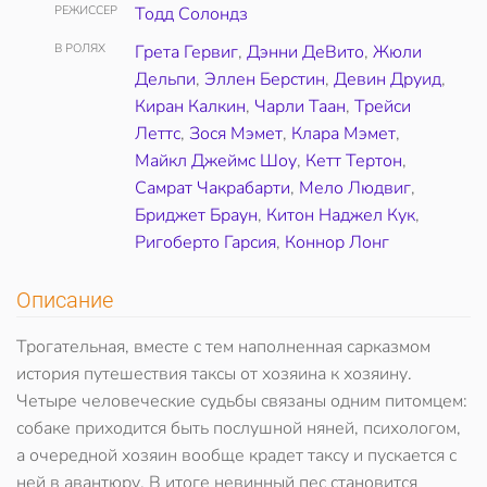
РЕЖИССЕР
Тодд Солондз
В РОЛЯХ
Грета Гервиг
,
Дэнни ДеВито
,
Жюли
Дельпи
,
Эллен Берстин
,
Девин Друид
,
Киран Калкин
,
Чарли Таан
,
Трейси
Леттс
,
Зося Мэмет
,
Клара Мэмет
,
Майкл Джеймс Шоу
,
Кетт Тертон
,
Самрат Чакрабарти
,
Мело Людвиг
,
Бриджет Браун
,
Китон Наджел Кук
,
Ригоберто Гарсия
,
Коннор Лонг
Описание
Трогательная, вместе с тем наполненная сарказмом
история путешествия таксы от хозяина к хозяину.
Четыре человеческие судьбы связаны одним питомцем:
собаке приходится быть послушной няней, психологом,
а очередной хозяин вообще крадет таксу и пускается с
ней в авантюру. В итоге невинный пес становится