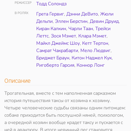
РЕЖИССЕР
Тодд Солондз
В РОЛЯХ
Грета Гервиг
,
Дэнни ДеВито
,
Жюли
Дельпи
,
Эллен Берстин
,
Девин Друид
,
Киран Калкин
,
Чарли Таан
,
Трейси
Леттс
,
Зося Мэмет
,
Клара Мэмет
,
Майкл Джеймс Шоу
,
Кетт Тертон
,
Самрат Чакрабарти
,
Мело Людвиг
,
Бриджет Браун
,
Китон Наджел Кук
,
Ригоберто Гарсия
,
Коннор Лонг
Описание
Трогательная, вместе с тем наполненная сарказмом
история путешествия таксы от хозяина к хозяину.
Четыре человеческие судьбы связаны одним питомцем:
собаке приходится быть послушной няней, психологом,
а очередной хозяин вообще крадет таксу и пускается с
ней в авантюру. В итоге невинный пес становится