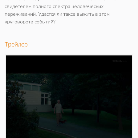
свидетелем полного спектра человеческих
переживаний. Удастся ли таксе выжить в этом
круговороте событий?
Трейлер