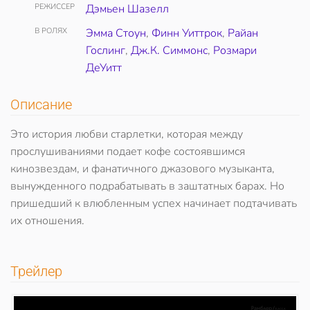
РЕЖИССЕР
Дэмьен Шазелл
В РОЛЯХ
Эмма Стоун
,
Финн Уиттрок
,
Райан
Гослинг
,
Дж.К. Симмонс
,
Розмари
ДеУитт
Описание
Это история любви старлетки, которая между
прослушиваниями подает кофе состоявшимся
кинозвездам, и фанатичного джазового музыканта,
вынужденного подрабатывать в заштатных барах. Но
пришедший к влюбленным успех начинает подтачивать
их отношения.
Трейлер