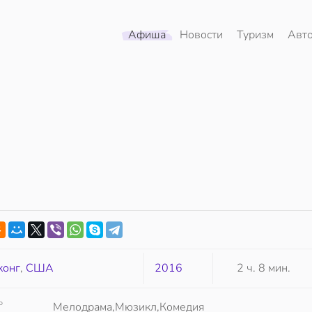
Афиша
Новости
Туризм
Авт
конг
,
США
2016
2 ч. 8 мин.
Р
Мелодрама,Мюзикл,Комедия