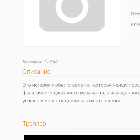
РЕЖИ
В РО
Кинопоиск
7.70
(0)
Описание
Это история любви старлетки, которая между про
фанатичного джазового музыканта, вынужденног
успех начинает подтачивать их отношения.
Трейлер