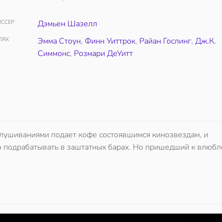
ССЕР
Дэмьен Шазелл
ЛЯХ
Эмма Стоун
,
Финн Уиттрок
,
Райан Гослинг
,
Дж.К.
Симмонс
,
Розмари ДеУитт
слушиваниями подает кофе состоявшимся кинозвездам, и
о подрабатывать в заштатных барах. Но пришедший к влюб