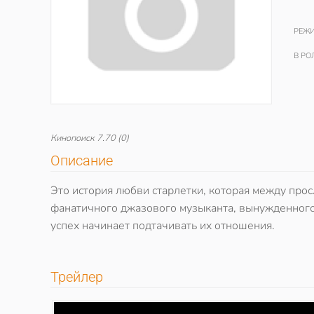
РЕЖИ
В РО
Кинопоиск
7.70
(0)
Описание
Это история любви старлетки, которая между про
фанатичного джазового музыканта, вынужденног
успех начинает подтачивать их отношения.
Трейлер