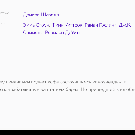
ССЕР
Дэмьен Шазелл
ЛЯХ
Эмма Стоун
,
Финн Уиттрок
,
Райан Гослинг
,
Дж.К.
Симмонс
,
Розмари ДеУитт
слушиваниями подает кофе состоявшимся кинозвездам, и
о подрабатывать в заштатных барах. Но пришедший к влюб