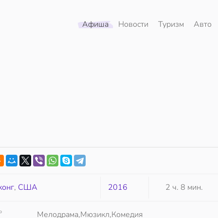
Афиша
Новости
Туризм
Авто
конг
,
США
2016
2 ч. 8 мин.
Р
Мелодрама,Мюзикл,Комедия