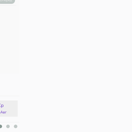
Вперед
Ср
Чт
Пт
Сб
 Авг
13 Авг
14 Авг
15 Авг