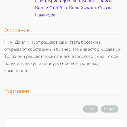
Пайн
,
Кристоф Вальц
,
Кевин Спейси
,
Келли Стейблз
,
Кили Хэзелл
,
Сьюзи
Накамура
Описание
Ник, Дэйл и Курт решают сами стать боссами и
открывают собственный бизнес. Но инвестор кидает их.
Тогда они решают похитить его взрослого сына, чтобы
получить выкуп и вернуть себе контроль над
компанией.
Картинки
Назад
Вперед