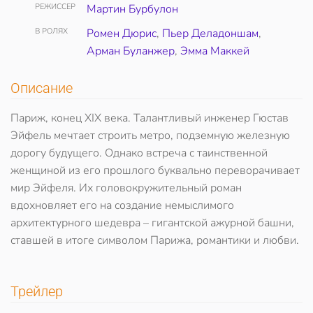
РЕЖИССЕР
Мартин Бурбулон
В РОЛЯХ
Ромен Дюрис
,
Пьер Деладоншам
,
Арман Буланжер
,
Эмма Маккей
Описание
Париж, конец XIX века. Талантливый инженер Гюстав
Эйфель мечтает строить метро, подземную железную
дорогу будущего. Однако встреча с таинственной
женщиной из его прошлого буквально переворачивает
мир Эйфеля. Их головокружительный роман
вдохновляет его на создание немыслимого
архитектурного шедевра – гигантской ажурной башни,
ставшей в итоге символом Парижа, романтики и любви.
Трейлер