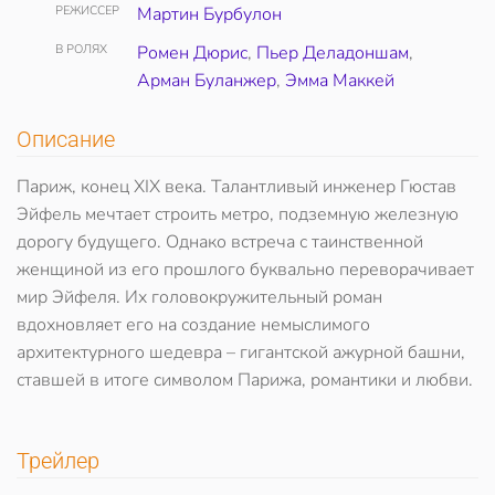
РЕЖИССЕР
Мартин Бурбулон
В РОЛЯХ
Ромен Дюрис
,
Пьер Деладоншам
,
Арман Буланжер
,
Эмма Маккей
Описание
Париж, конец XIX века. Талантливый инженер Гюстав
Эйфель мечтает строить метро, подземную железную
дорогу будущего. Однако встреча с таинственной
женщиной из его прошлого буквально переворачивает
мир Эйфеля. Их головокружительный роман
вдохновляет его на создание немыслимого
архитектурного шедевра – гигантской ажурной башни,
ставшей в итоге символом Парижа, романтики и любви.
Трейлер