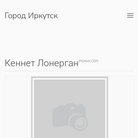
Город Иркутск
Перейти к содержимому
Кеннет Лонерган
(РЕЖИССЁР)