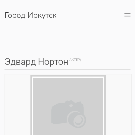
Город Иркутск
Перейти к содержимому
Эдвард Нортон
(АКТЕР)