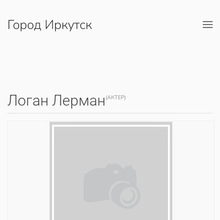
Город Иркутск
Перейти к содержимому
Логан Лерман
(АКТЕР)