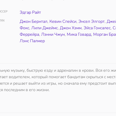
ССЕР
Эдгар Райт
ЛЯХ
Джон Бернтал
,
Кевин Спейси
,
Энсел Элгорт
,
Дже
Фокс
,
Лили Джеймс
,
Джон Хэмм
,
Эйса Гонсалес
,
С
Феррейра
,
Лэнни Чжун
,
Мика Говард
,
Морган Бра
Лэнс Палмер
ную музыку, быструю езду и адреналин в крови. Вся его ж
тает водителем, который помогает бандитам скрыться с мест
тся и решает выйти из игры, но сначала ему предстоит вы
я последним в его жизни.