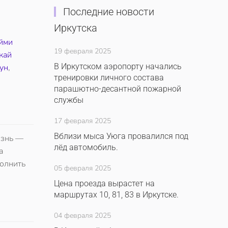
Последние новости
Иркутска
йми
19 февраля 2025
кай
В Иркутском аэропорту начались
ун
,
тренировки личного состава
парашютно-десантной пожарной
службы
17 февраля 2025
Вблизи мыса Уюга провалился под
изнь —
лёд автомобиль.
а
полнить
05 февраля 2025
Цена проезда вырастет на
маршрутах 10, 81, 83 в Иркутске.
04 февраля 2025