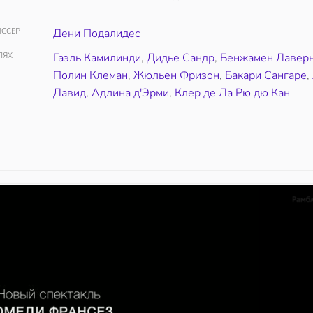
ССЕР
Дени Подалидес
ЛЯХ
Гаэль Камилинди
,
Дидье Сандр
,
Бенжамен Лавер
Полин Клеман
,
Жюльен Фризон
,
Бакари Сангаре
,
Давид
,
Адлина д'Эрми
,
Клер де Ла Рю дю Кан