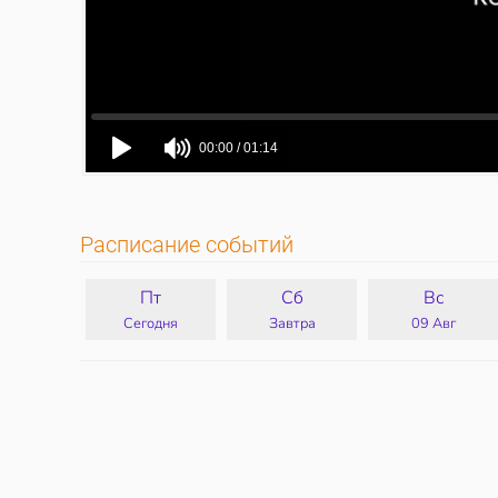
Расписание событий
Пт
Сб
Вс
Сегодня
Завтра
09 Авг