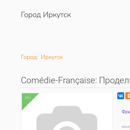
Город Иркутск
Перейти к содержимому
Город: Иркутск
Comédie-Française: Проде
16+
Фра
ЖАН