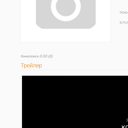
РЕЖИ
В РО
Кинопоиск
0.00
(0)
Трейлер