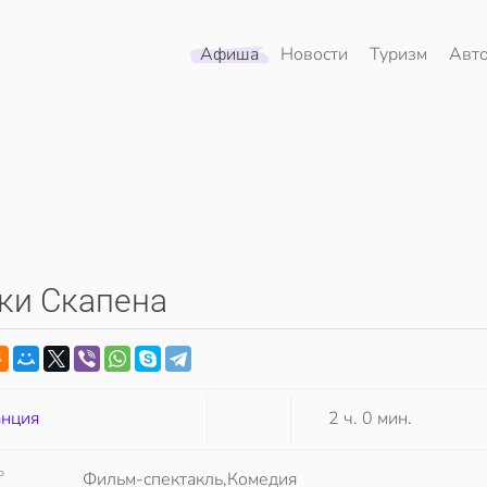
Афиша
Новости
Туризм
Авт
лки Скапена
нция
2 ч. 0 мин.
Р
Фильм-спектакль,Комедия