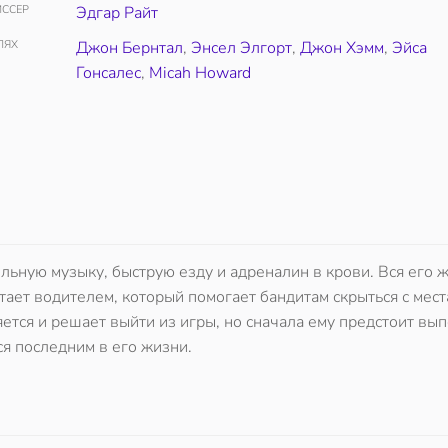
ССЕР
Эдгар Райт
ЛЯХ
Джон Бернтал
,
Энсел Элгорт
,
Джон Хэмм
,
Эйса
Гонсалес
,
Micah Howard
ную музыку, быструю езду и адреналин в крови. Вся его ж
тает водителем, который помогает бандитам скрыться с мест
тся и решает выйти из игры, но сначала ему предстоит вы
я последним в его жизни.