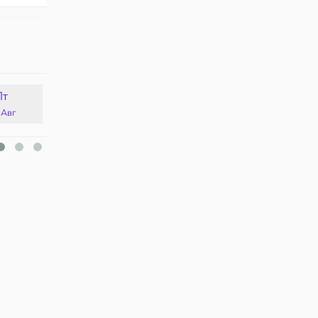
Пт
Сб
Вс
Пн
 Авг
15 Авг
16 Авг
17 Авг