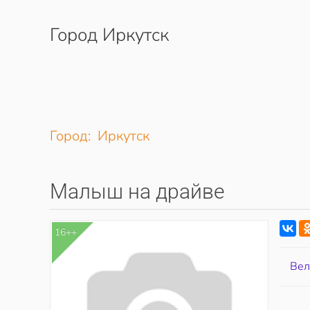
Город Иркутск
Перейти к содержимому
Город: Иркутск
Малыш на драйве
16++
Вел