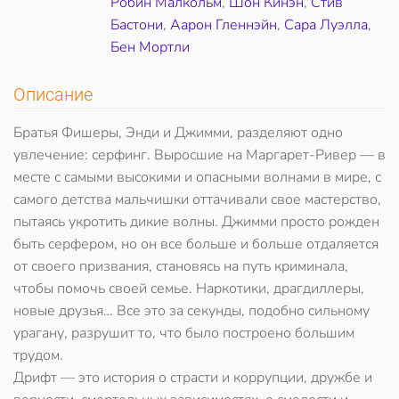
Робин Малкольм
,
Шон Кинэн
,
Стив
Бастони
,
Аарон Гленнэйн
,
Сара Луэлла
,
Бен Мортли
Описание
Братья Фишеры, Энди и Джимми, разделяют одно
увлечение: серфинг. Выросшие на Маргарет-Ривер — в
месте с самыми высокими и опасными волнами в мире, с
самого детства мальчишки оттачивали свое мастерство,
пытаясь укротить дикие волны. Джимми просто рожден
быть серфером, но он все больше и больше отдаляется
от своего призвания, становясь на путь криминала,
чтобы помочь своей семье. Наркотики, драгдиллеры,
новые друзья… Все это за секунды, подобно сильному
урагану, разрушит то, что было построено большим
трудом.
Дрифт — это история о страсти и коррупции, дружбе и