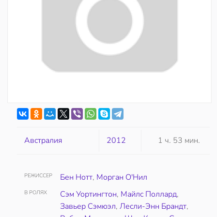
Австралия
2012
1 ч. 53 мин.
РЕЖИССЕР
Бен Нотт
,
Морган О'Нил
В РОЛЯХ
Сэм Уортингтон
,
Майлс Поллард
,
Завьер Сэмюэл
,
Лесли-Энн Брандт
,