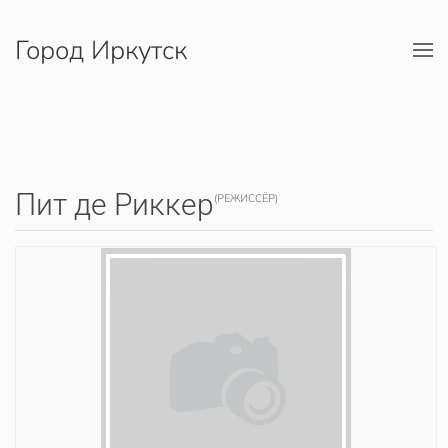
Город Иркутск
Перейти к содержимому
Пит де Риккер
(РЕЖИССЁР)