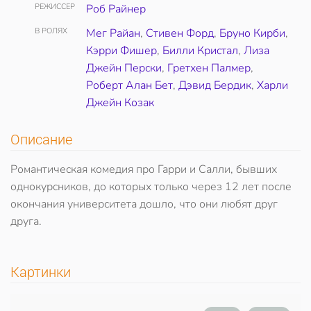
РЕЖИССЕР
Роб Райнер
В РОЛЯХ
Мег Райан
,
Стивен Форд
,
Бруно Кирби
,
Кэрри Фишер
,
Билли Кристал
,
Лиза
Джейн Перски
,
Гретхен Палмер
,
Роберт Алан Бет
,
Дэвид Бердик
,
Харли
Джейн Козак
Описание
Романтическая комедия про Гарри и Салли, бывших
однокурсников, до которых только через 12 лет после
окончания университета дошло, что они любят друг
друга.
Картинки