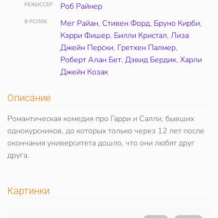
РЕЖИССЕР
Роб Райнер
В РОЛЯХ
Мег Райан
,
Стивен Форд
,
Бруно Кирби
,
Кэрри Фишер
,
Билли Кристал
,
Лиза
Джейн Перски
,
Гретхен Палмер
,
Роберт Алан Бет
,
Дэвид Бердик
,
Харли
Джейн Козак
Описание
Романтическая комедия про Гарри и Салли, бывших
однокурсников, до которых только через 12 лет после
окончания университета дошло, что они любят друг
друга.
Картинки