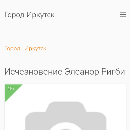
Город Иркутск
Перейти к содержимому
Город: Иркутск
Исчезновение Элеанор Ригби
16+