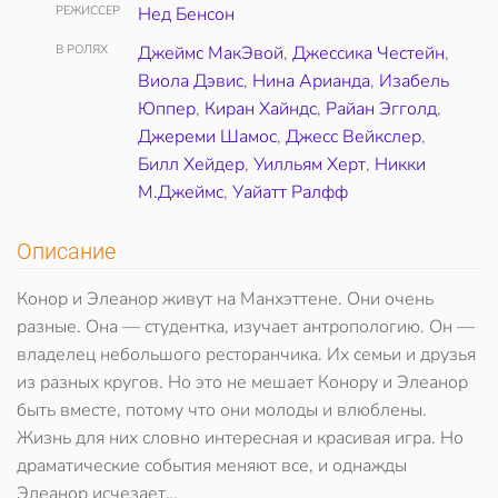
РЕЖИССЕР
Нед Бенсон
В РОЛЯХ
Джеймс МакЭвой
,
Джессика Честейн
,
Виола Дэвис
,
Нина Арианда
,
Изабель
Юппер
,
Киран Хайндс
,
Райан Эгголд
,
Джереми Шамос
,
Джесс Вейкслер
,
Билл Хейдер
,
Уилльям Херт
,
Никки
М.Джеймс
,
Уайатт Ралфф
Описание
Конор и Элеанор живут на Манхэттене. Они очень
разные. Она — студентка, изучает антропологию. Он —
владелец небольшого ресторанчика. Их семьи и друзья
из разных кругов. Но это не мешает Конору и Элеанор
быть вместе, потому что они молоды и влюблены.
Жизнь для них словно интересная и красивая игра. Но
драматические события меняют все, и однажды
Элеанор исчезает…