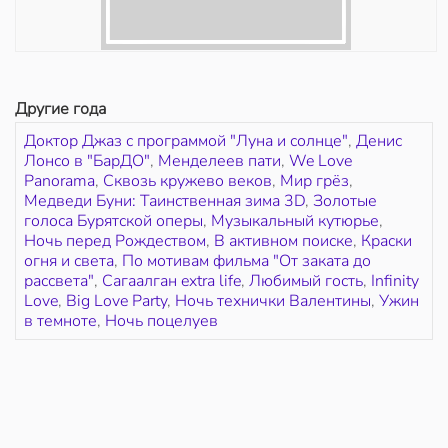
Другие года
Доктор Джаз с программой "Луна и солнце"
,
Денис
Лонсо в "БарДО"
,
Менделеев пати
,
We Love
Panorama
,
Сквозь кружево веков
,
Мир грёз
,
Медведи Буни: Таинственная зима 3D
,
Золотые
голоса Бурятской оперы
,
Музыкальный кутюрье
,
Ночь перед Рождеством
,
В активном поиске
,
Краски
огня и света
,
По мотивам фильма "От заката до
рассвета"
,
Сагаалган extra life
,
Любимый гость
,
Infinity
Love
,
Big Love Party
,
Ночь технички Валентины
,
Ужин
в темноте
,
Ночь поцелуев