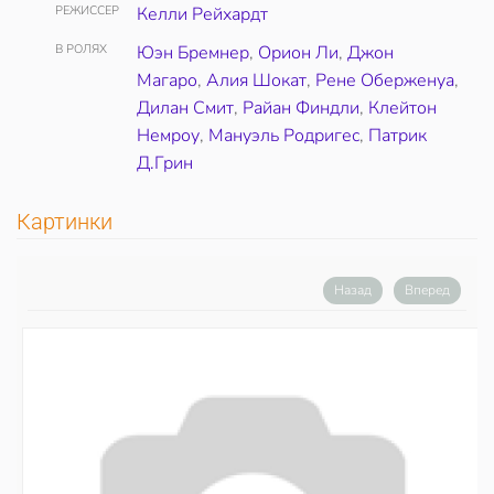
РЕЖИССЕР
Келли Рейхардт
В РОЛЯХ
Юэн Бремнер
,
Орион Ли
,
Джон
Магаро
,
Алия Шокат
,
Рене Оберженуа
,
Дилан Смит
,
Райан Финдли
,
Клейтон
Немроу
,
Мануэль Родригес
,
Патрик
Д.Грин
Картинки
Назад
Вперед