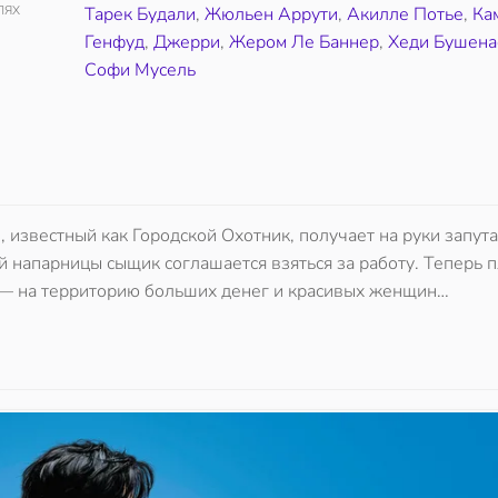
ЛЯХ
Тарек Будали
,
Жюльен Аррути
,
Акилле Потье
,
Ка
Генфуд
,
Джерри
,
Жером Ле Баннер
,
Хеди Бушен
Софи Мусель
, известный как Городской Охотник, получает на руки запут
й напарницы сыщик соглашается взяться за работу. Теперь 
 — на территорию больших денег и красивых женщин…