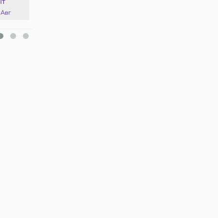
Пт
Сб
Вс
Пн
 Авг
15 Авг
16 Авг
17 Авг