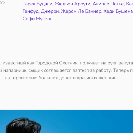
ЛЯХ
Тарек Будали
,
Жюльен Аррути
,
Акилле Потье
,
Ка
Генфуд
,
Джерри
,
Жером Ле Баннер
,
Хеди Бушен
Софи Мусель
, известный как Городской Охотник, получает на руки запут
й напарницы сыщик соглашается взяться за работу. Теперь 
 — на территорию больших денег и красивых женщин…