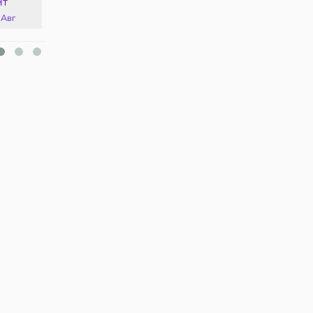
Чт
Пт
Сб
Вс
 Авг
14 Авг
15 Авг
16 Авг