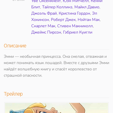
Уве Оксенкнехт
,
Юэн Митчелл
,
Кенни
Блит
,
Тайлер Коллинз
,
Майкл Давио
,
Джоэль Фрай
,
Кристина Гордон
,
Эл
Хокинсон
,
Роберт Джек
,
Нэйтан Мак
,
Скарлет Мак
,
Стивен Макниколл
,
Джеймс Пирсон
,
Гэбриел Куигли
Описание
Эмми — необычная принцесса. Она смелая, отважная и
может понимать язык лошадей. Вместе с друзьями Эмми
найдёт волшебную книгу и спасёт королевство от
страшной опасности.
Трейлер