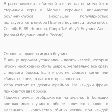
В распоряжении любителей и истинных ценителей это
старинной игры
в Москве огромное количество
боулинг-клубов
. Наибольшей популярностью
пользуется сеть клубов
Планета Боулинг
, а также клубы
Cosmik
,
В-69
,
Чемпион
,
СпортЛайнКлуб
,
Боулинг Алекс
(первый боулинг-клуб в России).
Основные правила игры в боулинг
В конце дорожки установлены
десять кеглей
, которые
игроку необходимо сбить шаром, желательно все сразу
с первого броска. Если игрок не сбивает кегли или
сбивает не все, то дается вторая попытка.
Игра состоит из
десяти фреймов
. На каждый фрейм
приходится
два броска
.
Подсчет очков отображается на экране. В больших
клетках можно увидеть общее количество очков, в
маленьких – количество сбитых кеглей при каждой