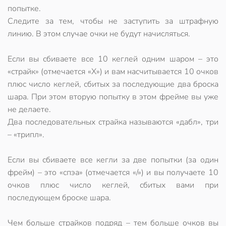
попытке.
Следите за тем, чтобы не заступить за штрафную
линию. В этом случае очки не будут начисляться.
Если вы сбиваете все 10 кеглей одним шаром – это
«
страйк
» (отмечается «Х») и вам насчитывается 10 очков
плюс число кеглей, сбитых за последующие два броска
шара. При этом вторую попытку в этом фрейме вы уже
не делаете.
Два последовательных страйка называются «
дабл
», три
– «
трипл
».
Если вы сбиваете все кегли за две попытки (за один
фрейм) – это «
спэа
» (отмечается «/») и вы получаете 10
очков плюс число кеглей, сбитых вами при
последующем броске шара.
Чем больше страйков подряд – тем больше очков вы