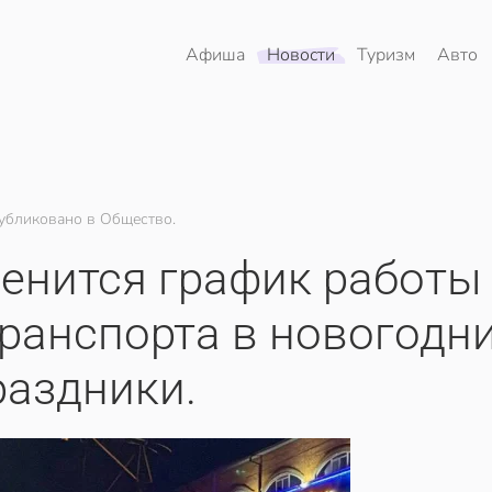
Афиша
Новости
Туризм
Авто
убликовано в Общество.
менится график работы
ранспорта в новогодн
раздники.