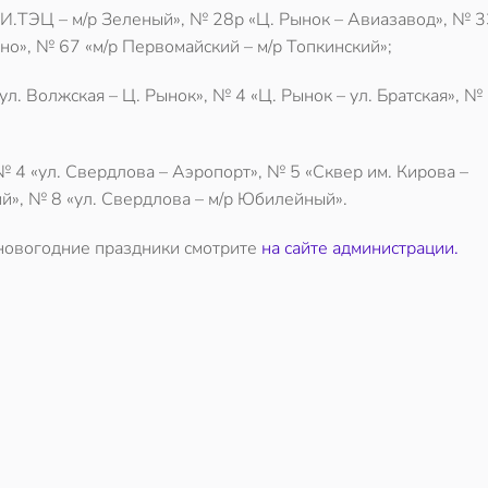
.И.ТЭЦ – м/р Зеленый», № 28р «Ц. Рынок – Авиазавод», № 3
но», № 67 «м/р Первомайский – м/р Топкинский»;
л. Волжская – Ц. Рынок», № 4 «Ц. Рынок – ул. Братская», № 
№ 4 «ул. Свердлова – Аэропорт», № 5 «Сквер им. Кирова –
й», № 8 «ул. Свердлова – м/р Юбилейный».
новогодние праздники смотрите
на сайте администрации.