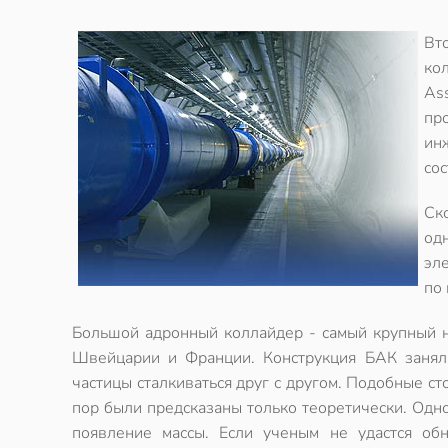
Вт
ко
As
пр
ин
сос
Ск
од
эле
по 
Большой адронный коллайдер - самый крупный на
Швейцарии и Франции. Конструкция БАК заняла
частицы сталкиваться друг с другом. Подобные с
пор были предсказаны только теоретически. Одной
появление массы. Если ученым не удастся обн