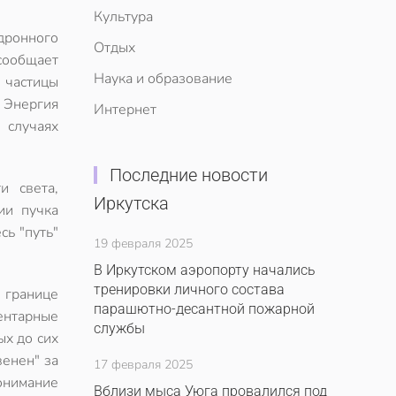
Культура
дронного
Отдых
сообщает
Наука и образование
 частицы
. Энергия
Интернет
 случаях
Последние новости
и света,
Иркутска
ии пучка
сь "путь"
19 февраля 2025
В Иркутском аэропорту начались
тренировки личного состава
 границе
парашютно-десантной пожарной
ентарные
службы
ых до сих
венен" за
17 февраля 2025
онимание
Вблизи мыса Уюга провалился под