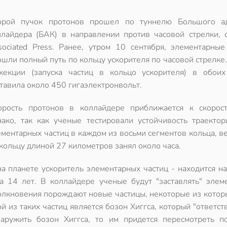
орой пучок протонов прошел по туннелю Большого а
ллайдера (БАК) в направлении против часовой стрелки, 
sociated Press. Ранее, утром 10 сентября, элементарные
ошли полный путь по кольцу ускорителя по часовой стрелке
жекции (запуска частиц в кольцо ускорителя) в обоих
тавила около 450 гигаэлектронвольт.
орость протонов в коллайдере приближается к скорост
нако, так как ученые тестировали устойчивость траектор
ментарных частиц в каждом из восьми сегментов кольца, ве
кольцу длиной 27 километров занял около часа.
 планете ускоритель элементарных частиц - находится на
 14 лет. В коллайдере ученые будут "заставлять" элем
толкновения порождают новые частицы, некоторые из котор
 из таких частиц является бозон Хиггса, который "ответст
аружить бозон Хиггса, то им придется пересмотреть п