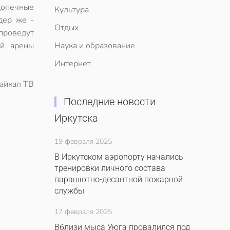
одопечные
Культура
дер же -
Отдых
проведут
ой арены
Наука и образование
Интернет
айкал ТВ
Последние новости
Иркутска
19 февраля 2025
В Иркутском аэропорту начались
тренировки личного состава
парашютно-десантной пожарной
службы
17 февраля 2025
Вблизи мыса Уюга провалился под