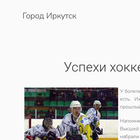
Город Иркутск
Перейти к содержимому
Успехи хокк
У болел
есть. И
прошлый
Напомню
Высшей 
набрали