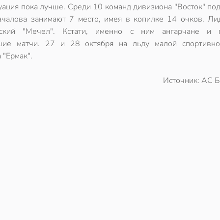
туация пока лучше. Среди 10 команд дивизиона "Восток" п
чалова занимают 7 место, имея в копилке 14 очков. Ли
нский "Мечел". Кстати, именно с ним ангарчане и 
шие матчи. 27 и 28 октября на льду малой спортивн
 "Ермак".
Источник: АС Б