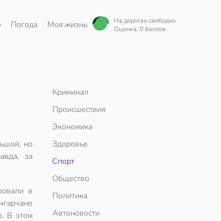
На дорогах свободно
о
Погода
Моя жизнь
Оценка: 0 баллов
Криминал
Происшествия
Экономика
льшой, но
Здоровье
авда, за
Спорт
Общество
ровали в
Политика
нгарчане
Автоновости
. В этом