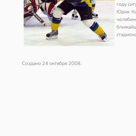
году си
Юрия Ка
челяби
ближай
стадиона
Создано
24 октября 2008
.