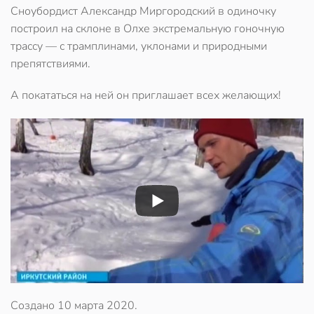
Сноубордист Александр Миргородский в одиночку
построил на склоне в Олхе экстремальную гоночную
трассу — с трамплинами, уклонами и природными
препятствиями.
А покататься на ней он приглашает всех желающих!
Создано
10 марта 2020
.