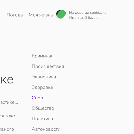
На дорогах свободно
о
Погода
Моя жизнь
Оценка: 0 баллов
Криминал
Происшествия
ке
Экономика
Здоровье
Спорт
стике...
Общество
астике.
Политика
ивного
Автоновости