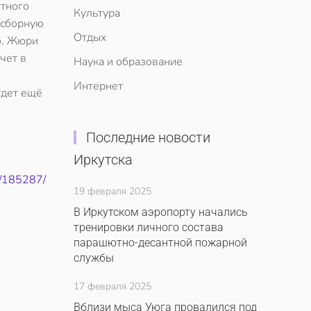
ютного
Культура
 сборную
Отдых
о. Жюри
чет в
Наука и образование
Интернет
удет ещё
Последние новости
Иркутска
4/185287/
19 февраля 2025
В Иркутском аэропорту начались
тренировки личного состава
парашютно-десантной пожарной
службы
17 февраля 2025
Вблизи мыса Уюга провалился под