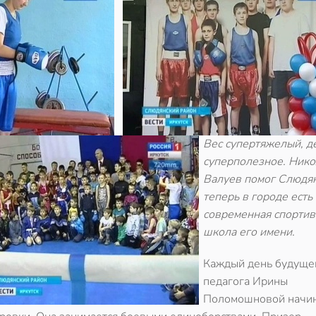
Вес супертяжелый, д
суперполезное. Нико
Валуев помог Слюдян
теперь в городе есть
современная спортив
школа его имени.
Каждый день будуще
педагога Ирины
Поломошновой начин