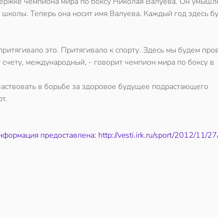
держке чемпиона мира по боксу Николая Валуева. Он умыш
школы. Теперь она носит имя Валуева. Каждый год здесь б
притягивало это. Притягивало к спорту. Здесь мы будем про
счету, международный, - говорит чемпион мира по боксу в
аствовать в борьбе за здоровое будущее подрастающего
т.
формация предоставлена: http://vesti.irk.ru/sport/2012/11/2