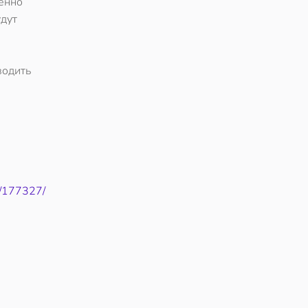
ленно
удут
водить
7/177327/