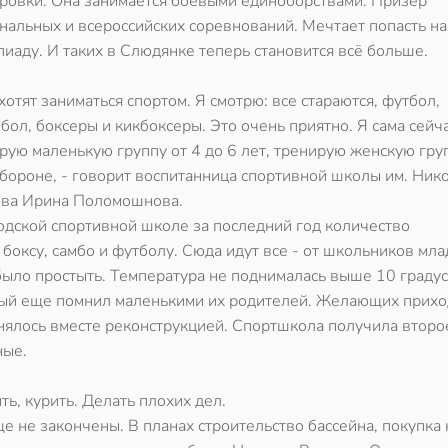
ровки. Она занимается боевыми единоборствами. Призер
нальных и всероссийских соревнований. Мечтает попасть на
иаду. И таких в Слюдянке теперь становится всё больше.
 хотят заниматься спортом. Я смотрю: все стараются, футбол,
бол, боксеры и кикбоксеры. Это очень приятно. Я сама сейч
рую маленькую группу от 4 до 6 лет, тренирую женскую гру
бороне, - говорит воспитанница спортивной школы им. Ник
ва Ирина Поломошнова.
одской спортивной школе за последний год количество
 боксу, самбо и футболу. Сюда идут все - от школьников мл
было простыть. Температура не поднималась выше 10 градус
орый еще помнил маленькими их родителей. Желающих прихо
енялось вместе реконструкцией. Спортшкола получила второ
ные.
ть, курить. Делать плохих дел.
е не закончены. В планах строительство бассейна, покупка