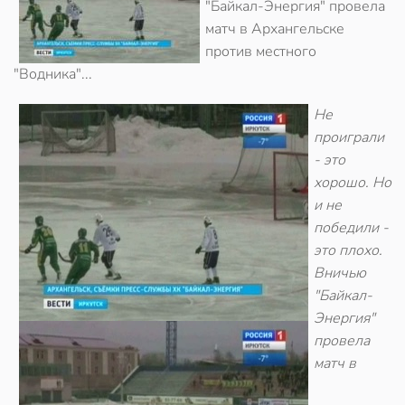
"Байкал-Энергия" провела
матч в Архангельске
против местного
"Водника"...
Не
проиграли
- это
хорошо. Но
и не
победили -
это плохо.
Вничью
"Байкал-
Энергия"
провела
матч в