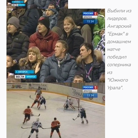
Выбили из
лидеров.
Ангарский
"Ермак" в
домашнем
матче
победил
соперника
из
"Южного
Урала".