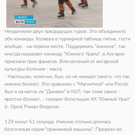
Неудачники двух предыдущих туров. Это объединило
обе команды. Хозяева в турнирной таблице пятые, гости
вообще - на первом месте. Поддержать "южиков", так
иногда называют команду "Южного Урала", в Ангарск
приехали трое фанатов. Впечатлений от ангарской
культуры боления - масса.
- Наслышан, конечно, был, но не ожидал такого, что так
именно болеют. Это сравнимо с "Магниткой" или Ригой,
был я на матче их "Динамо" в КХЛ, там тоже самое -
яростно болеют, - говорит болельщик ХК "Южный Урал"
(г. Орск) Роман Федосов.
129 минут 51 секунда. Именно столько длилась
безголевая серия "оранжевой машины". Прервал её