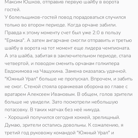
Максим Юшков, отправив первую шайбу в ворота
гостей.
У болельщиков-гостей повод порадоваться случился
только во втором периоде. Когда орчане забили.
Правда к этому моменту счет был уже 2:0 в пользу
"Ермака". А затем ангарчане смогли отправить и третью
шайбу в ворота на тот момент еще лидера чемпионата.
А эта шайба, забитая в заключительном периоде, стала
четвертой, и поводом сменить орчанам голкипера
Евдокимова на Чащухина. Замена оказалась удачной.
"Южный Урал" больше не пропускал. Впрочем, и забить
не смог. Стеной стояла оранжевая оборона во главе с
вратарем Алексеем Ивановым. В общем, голов зрители
больше не увидели. Зато посмотрели небольшую
потасовку. В таких матчах без неё никуда.
- Хороший получился сегодня хоккей, зрелищный.
Думаю, зрители остались довольны. К сожалению, я
третий год руковожу командой "Южный Урал" и