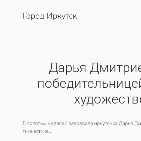
Город Иркутск
Перейти к содержимому
Дарья Дмитри
победительницей
художеств
5 золотых медалей завоевала иркутянка Дарья Д
гимнастике...