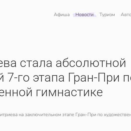
Афиша
Новости
Туризм
Авт
ева стала абсолютной
 7-го этапа Гран-При п
енной гимнастике
митриева на заключительном этапе Гран-При по художестве