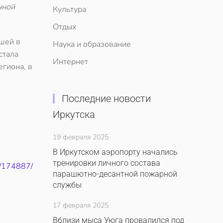
нной
Культура
Отдых
йшей в
Наука и образование
стала
Интернет
егиона, в
Последние новости
Иркутска
19 февраля 2025
В Иркутском аэропорту начались
тренировки личного состава
6/174887/
парашютно-десантной пожарной
службы
17 февраля 2025
Вблизи мыса Уюга провалился под