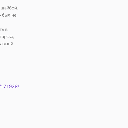
 шайбой.
о был не
ть в
гарска,
лавынй
1/171938/