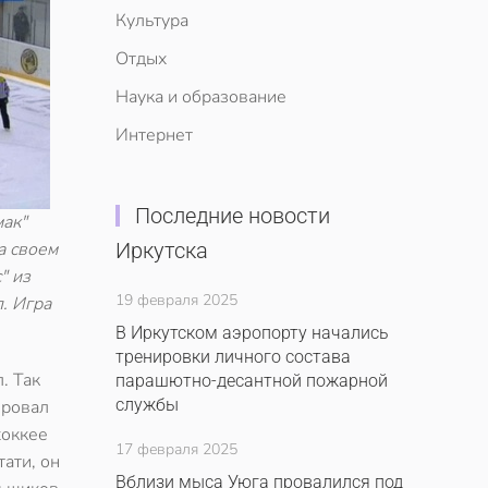
Культура
Отдых
Наука и образование
Интернет
Последние новости
мак"
а своем
Иркутска
" из
19 февраля 2025
. Игра
В Иркутском аэропорту начались
тренировки личного состава
. Так
парашютно-десантной пожарной
службы
ировал
хоккее
17 февраля 2025
ати, он
Вблизи мыса Уюга провалился под