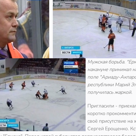
Мужская борьба. "Ер
накануне принимал н
поле "Ариаду-Акпарс
республики Марий Эл
получилась жаркой.
Пригласили - приехал
коротко прокоммент
своё присутствие на 
Сергей Ерощенко. Кст