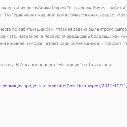
ккеистов из республики Марий Эл по-хоккейному - забитой
а . Но "оранжевая машина" дома ломается очень редко. И эт
 месте по забитым шайбам, главная задача была строго сыгра
ра - это, наверное, в первую очередь дань болельщикам Ан
ия команде, которая играет ради болельщиков, - говорит г
ницу. В Ангарск приедет "Нефтяник" из Татарстана.
формация предоставлена: http://vesti.irk.ru/sport/2012/10/1