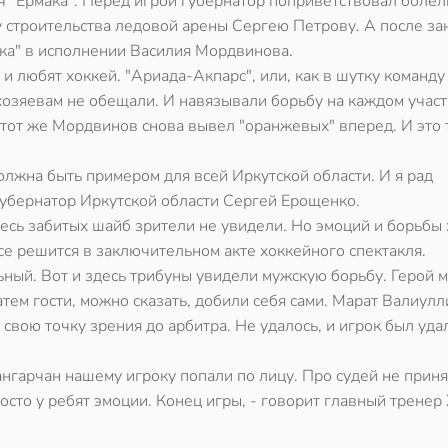
тч "Ермака". Перед игрой губернатор поприветствовал боле
 строительства ледовой арены Сергею Петрову. А после за
ака" в исполнении Василия Мордвинова.
а и любят хоккей. "Ариада-Акпарс", или, как в шутку команду
озяевам не обещали. И навязывали борьбу на каждом участ
ё тот же Мордвинов снова вывел "оранжевых" вперед. И это 
должна быть примером для всей Иркутской области. И я рад
 губернатор Иркутской области Сергей Ерощенко.
сь забитых шайб зрители не увидели. Но эмоций и борьбы 
Все решится в заключительном акте хоккейного спектакля.
ьный. Вот и здесь трибуны увидели мужскую борьбу. Герой 
ем гости, можно сказать, добили себя сами. Марат Валиулл
свою точку зрения до арбитра. Не удалось, и игрок был уда
 ангарчан нашему игроку попали по лицу. Про судей не прин
осто у ребят эмоции. Конец игры, - говорит главный тренер