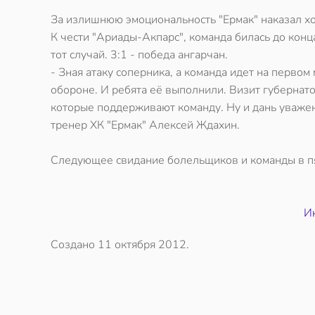
За излишнюю эмоциональность "Ермак" наказал хо
К чести "Ариады-Акпарс", команда билась до конц
тот случай. 3:1 - победа ангарчан.
- Зная атаку соперника, а команда идет на первом
обороне. И ребята её выполнили. Визит губернато
которые поддерживают команду. Ну и дань уважен
тренер ХК "Ермак" Алексей Ждахин.
Следующее свидание болельщиков и команды в пят
Ин
Создано
11 октября 2012
.