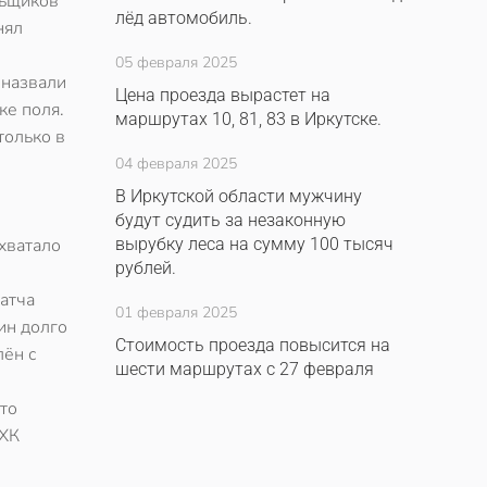
льщиков
лёд автомобиль.
нял
05 февраля 2025
 назвали
Цена проезда вырастет на
ке поля.
маршрутах 10, 81, 83 в Иркутске.
только в
04 февраля 2025
В Иркутской области мужчину
будут судить за незаконную
хватало
вырубку леса на сумму 100 тысяч
рублей.
матча
01 февраля 2025
ин долго
Стоимость проезда повысится на
лён с
шести маршрутах с 27 февраля
ято
 ХК