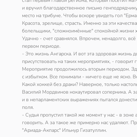
стал первым главой региона, который посетил ма
и вручил благодарственное письмо генподрядчику
место на трибуне. Чтобы вскоре увидеть гол "Ерм
Красота, зрелище, страсть. Именно за эти качеств
болельщики, "сложноимённые" спокойной жизни х
Удачно - счет сравнялся. Впрочем, ненадолго, вс
первом периоде.
- Это жизнь Ангарска. И вот эта здоровая жизнь 
присутствовать на таких мероприятиях, - говорит
Мероприятие продолжилось вторым периодом. Зде
с избытком. Все понимали - ничего еще не ясно. 
Какой хоккей без драки? Наверное, только настол
Василий Мордвинов нокаутировал соперника. А зат
и в непарламентских выражениях пытался донести 
поля.
- Судья пропустил такой же момент у нас - в зоне
говорить. А за такое же примерно нас удаляют. Пр
"Ариада-Акпарс" Ильнур Гизатуллин.